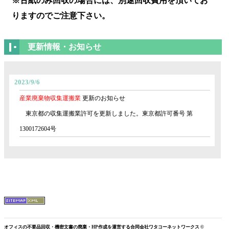
※古紙のみ回収の場合には、別途回収費用を頂いてお
りますのでご注意下さい。
更新情報・お知らせ
2023/9/6
産業廃棄物収集運搬業
更新のお知らせ
東京都の収集運搬業許可を更新しました。東京都許可番号 第
1300172604号
2018/9/6
産業廃棄物収集運搬業
更新のお知らせ
東京都の収集運搬業許可を更新しました。東京都許可番号 第
1300172604号
2014/12/1
オフィスの不要品回収・機密文書の廃棄・HP作成を運営する合同会社ワタコーネットワークス ©